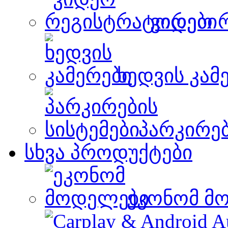
ვიდეო 
ხედვის კამ
პარკირებ
სხვა პროდუქტები
ეკონომ მ