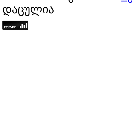
ᲓᲐᲪᲣᲚᲘᲐ