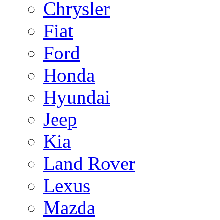
Chrysler
Fiat
Ford
Honda
Hyundai
Jeep
Kia
Land Rover
Lexus
Mazda