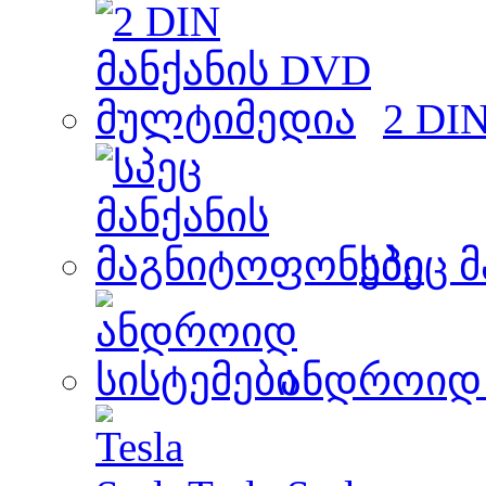
2 DI
სპეც 
ანდროიდ 