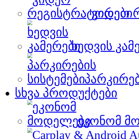
ვიდეო 
ხედვის კამ
პარკირებ
სხვა პროდუქტები
ეკონომ მ