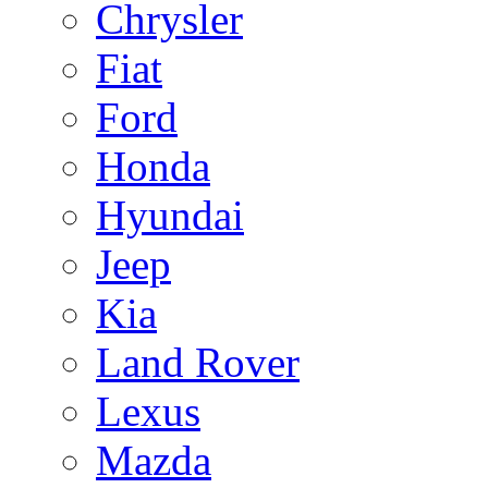
Chrysler
Fiat
Ford
Honda
Hyundai
Jeep
Kia
Land Rover
Lexus
Mazda