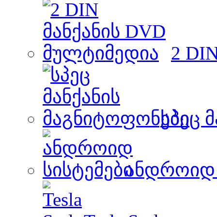
2 DI
სპეც 
ანდროიდ 