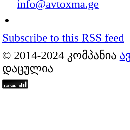
info@avtoxma.ge
Subscribe to this RSS feed
© 2014-2024 ᲙᲝᲛᲞᲐᲜᲘᲐ
Ა
ᲓᲐᲪᲣᲚᲘᲐ