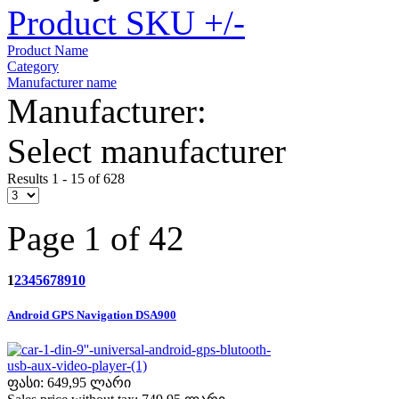
Product SKU +/-
Product Name
Category
Manufacturer name
Manufacturer:
Select manufacturer
Results 1 - 15 of 628
Page 1 of 42
1
2
3
4
5
6
7
8
9
10
Android GPS Navigation DSA900
ფასი:
649,95 ლარი