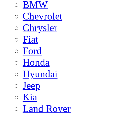
BMW
Chevrolet
Chrysler
Fiat
Ford
Honda
Hyundai
Jeep
Kia
Land Rover