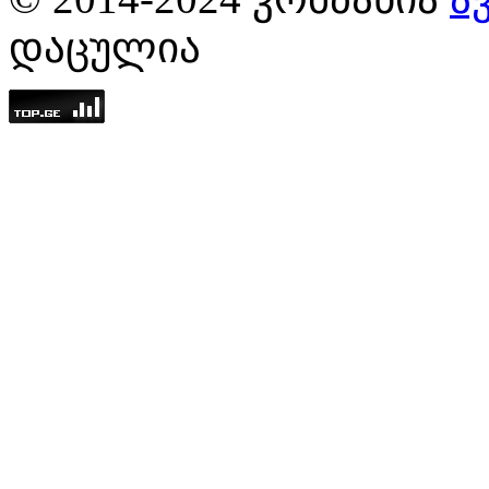
ᲓᲐᲪᲣᲚᲘᲐ