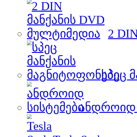
2 DI
სპეც 
ანდროიდ 