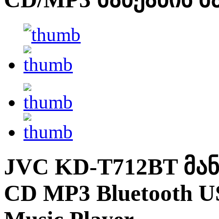
JVC KD-T712BT მა
CD MP3 Bluetooth U