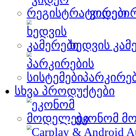
ვიდეო 
ხედვის კამ
პარკირებ
სხვა პროდუქტები
ეკონომ მ