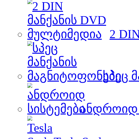
2 DI
სპეც 
ანდროიდ 