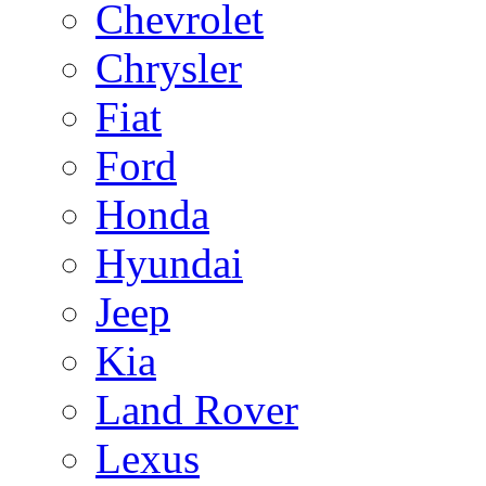
Chevrolet
Chrysler
Fiat
Ford
Honda
Hyundai
Jeep
Kia
Land Rover
Lexus