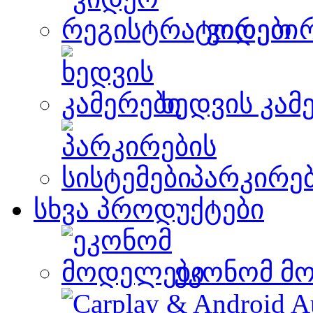
ვიდეო 
ხედვის კამ
პარკირებ
სხვა პროდუქტები
ეკონომ მ