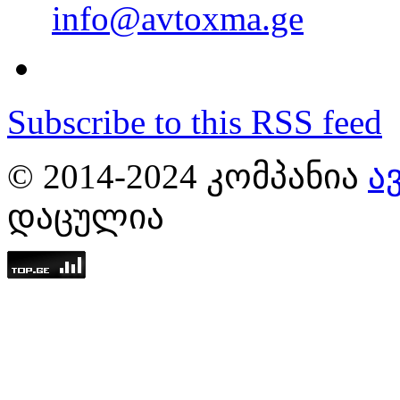
info@avtoxma.ge
Subscribe to this RSS feed
© 2014-2024 ᲙᲝᲛᲞᲐᲜᲘᲐ
Ა
ᲓᲐᲪᲣᲚᲘᲐ