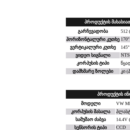
პროდუქტის მახასია
გარჩევადობა
512 
170°
ჰორიზონტალური კუთხე
ვერტიკალური კუთხე
145°
NTSC
ვიდეო სიგნალი
კორპუსის ტიპი
წყა
დამხმარე ზოლები
კი 
პროდუქტის ი
მოდელი
VW M
კორპუსის მასალა
პლასტ
სამუშაო ძაბვა
14.4V
CCD
სენსორის ტიპი