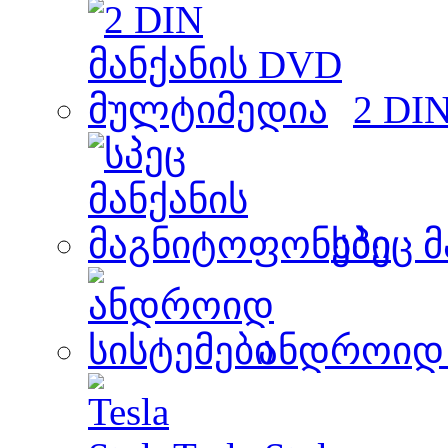
2 DI
სპეც 
ანდროიდ 