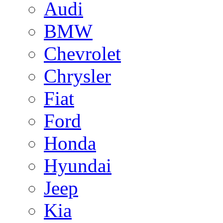
Audi
BMW
Chevrolet
Chrysler
Fiat
Ford
Honda
Hyundai
Jeep
Kia