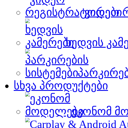
ვიდეო 
ხედვის კამ
პარკირებ
სხვა პროდუქტები
ეკონომ მ