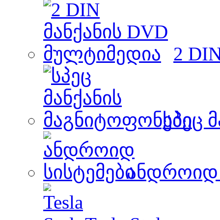
2 DI
სპეც 
ანდროიდ 