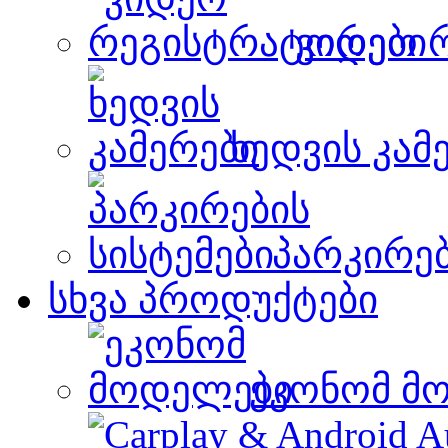
ვიდეო 
ხედვის კამ
პარკირებ
სხვა პროდუქტები
ეკონომ მ