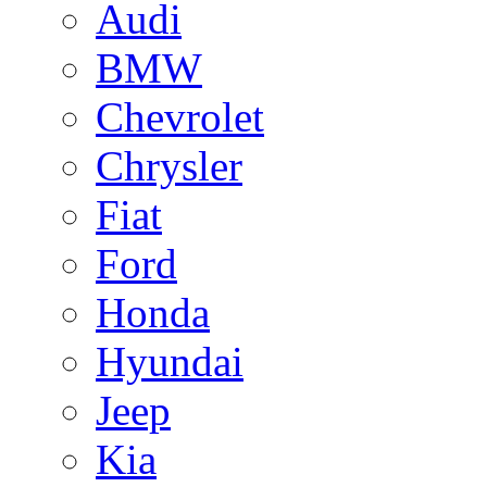
Audi
BMW
Chevrolet
Chrysler
Fiat
Ford
Honda
Hyundai
Jeep
Kia