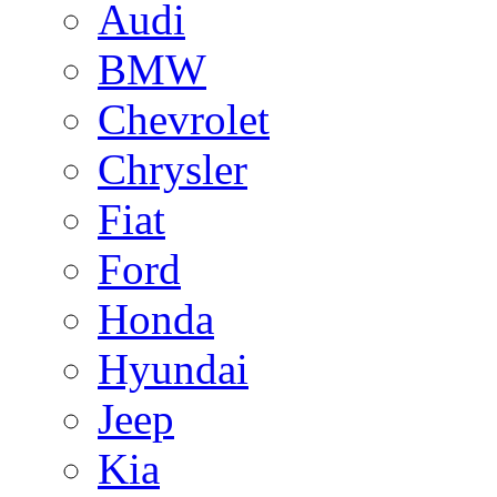
Audi
BMW
Chevrolet
Chrysler
Fiat
Ford
Honda
Hyundai
Jeep
Kia