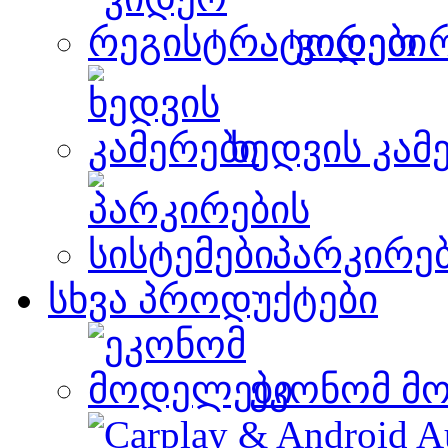
ვიდეო 
ხედვის კამ
პარკირებ
სხვა პროდუქტები
ეკონომ მ