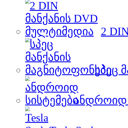
2 DI
სპეც 
ანდროიდ 